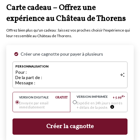
Carte cadeau – Offrez une
expérience au Château de Thorens
Offrez bien plus qu'un cadeau : laissez vos proches choisir l'expérience qui
leur ressemble au Château de Thorens.
Créer une cagnotte pour payer à plusieurs
PERSONNALISATION
Pour :
De la part de :
Message :
VERSION IMPRIMÉE
€
VERSION DIGITALE
GRATUIT
+
5.99
*
Envoyée par email
Expédié en 24h jours ouvrés
immédiatement
+ délais de la poste.
Créer la cagnotte